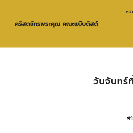
หน้
คริสตจักรพระคุณ คณะแบ๊บติสต์
วันจันทร์ท
ตา