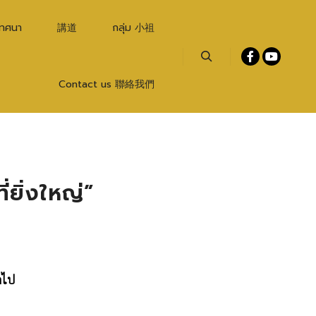
เทศนา
講道
กลุ่ม 小祖
Search
Contact us 聯絡我們
ี่ยิ่งใหญ่”
กไป