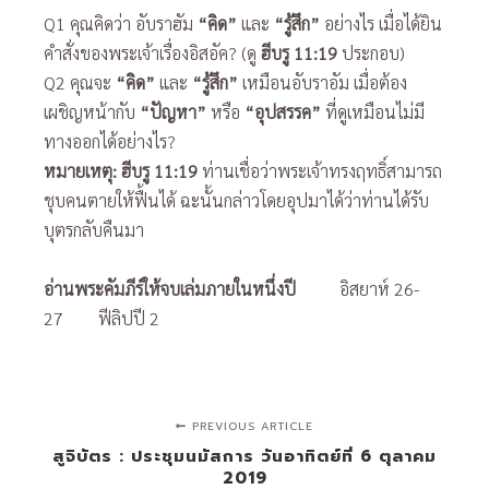
Q1 คุณคิดว่า อับราฮัม
“คิด”
และ
“รู้สึก”
อย่างไร เมื่อได้ยิน
คำสั่งของพระเจ้าเรื่องอิสอัค? (ดู
ฮีบรู
11:19
ประกอบ)
Q2 คุณจะ
“คิด”
และ
“รู้สึก”
เหมือนอับราอัม เมื่อต้อง
เผชิญหน้ากับ
“ปัญหา”
หรือ
“อุปสรรค”
ที่ดูเหมือนไม่มี
ทางออกได้อย่างไร?
หมายเหตุ: ฮีบรู 11:19
ท่านเชื่อว่าพระเจ้าทรงฤทธิ์สามารถ
ชุบคนตายให้ฟื้นได้ ฉะนั้นกล่าวโดยอุปมาได้ว่าท่านได้รับ
บุตรกลับคืนมา
อ่านพระคัมภีร์ให้จบเล่มภายในหนึ่งปี
อิสยาห์ 26-
27 ฟีลิปปี 2
PREVIOUS ARTICLE
สูจิบัตร : ประชุมนมัสการ วันอาทิตย์ที่ 6 ตุลาคม
2019