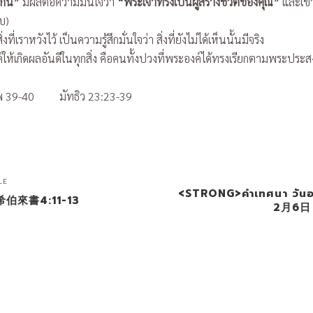
กนี้”
มีผลต่อความมั่นใจว่า
“พระเจ้าทรงเป็นผู้สร้างชีวิตของคุณ”
และเข้
บ)
่เราหวังไว้ เป็นความรู้สึกมั่นใจว่า สิ่งที่ยังไม่ได้เห็นนั้นมีจริง
งค์ให้เกิดผลอันดีในทุกสิ่ง คือคนทั้งปวงที่พระองค์ได้ทรงเรียกตามพระประ
 39-40 มัทธิว 23:23-39
LE
<STRONG>คำเทศนา วันอา
來書4:11-13
2月6日