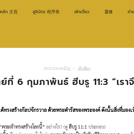
าหลัก 主頁
สูจิบัตร 程序表
เฝ้าเดี่ยว
靈修
คำ
2022-02-06
0
เฝ้าเดี่ยว
ย์ที่ 6 กุมภาพันธ์ ฮีบรู 11:3 “เราจ
ด้ทรงสร้างกัลปจักรวาล ด้วยพระดำรัสของพระองค์ ดังนั้นสิ่งที่มองเห็
“พระเจ้าทรงสร้างโลกนี้”
อย่างไร? (ดู
ฮีบรู 11:1
ประกอบ)