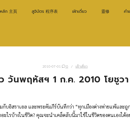
าหลัก 主頁
สูจิบัตร 程序表
เฝ้าเดี่ยว
靈修
คำ
2010-07-01
0
เฝ้าเดี่ยว
่ยว วันพฤหัสฯ 1 ก.ค. 2010 โยชูวา
รามกับอิสราเอล และพระคัมภีร์บันทึกว่า “ทุกเมืองต่างพ่ายแพ้แ
ศึกอะไรบ้างในชีวิต? คุณจะนำเคล็ดลับนี้มาใช้ในชีวิตของตนเองได้อ