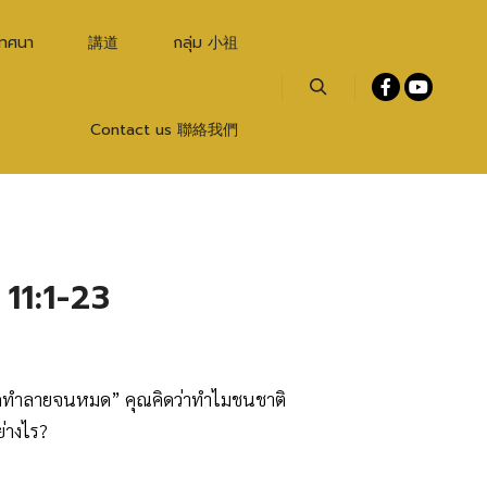
เทศนา
講道
กลุ่ม 小祖
Search
Contact us 聯絡我們
 11:1-23
ละถูกทำลายจนหมด” คุณคิดว่าทำไมชนชาติ
ย่างไร?