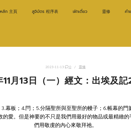
าหลัก 主頁
สูจิบัตร 程序表
เฝ้าเดี่ยว
靈修
คำ
2023-11-13
0
靈修
年11月13日（一）經文：出埃及記26
； 3.幕板；4.閂；5.分隔聖所與至聖所的幔子；6.帳幕
拯救的愛。但是神要的不只是我們用最好的物品或最精緻的
們用敬虔的內心來敬拜祂。