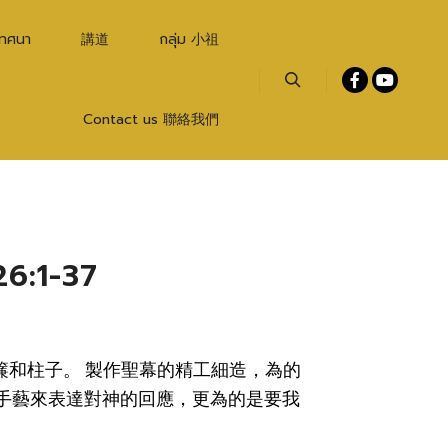
เทศนา
講道
กลุ่ม 小祖
Search
Contact us 聯絡我們
:1-37
的門簾和柱子。 製作聖幕的精工細造，為的
手藝來表達對神的回應，更為的是要我