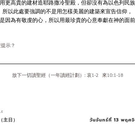
用更高貴的建材造耶路撒冷聖殿，但卻沒有為以色列民
所以此處要強調的不是用怎樣美麗的建築來宣告信仰，
是因為有敬虔的心，所以用最珍貴的心意奉獻在神的面
麼提示？
？
放下一切讀聖經（一年讀經計劃）: 哀1-2 來10:1-18
LE
日（主日）
วันจันทร์ที่ 13 พฤศจ