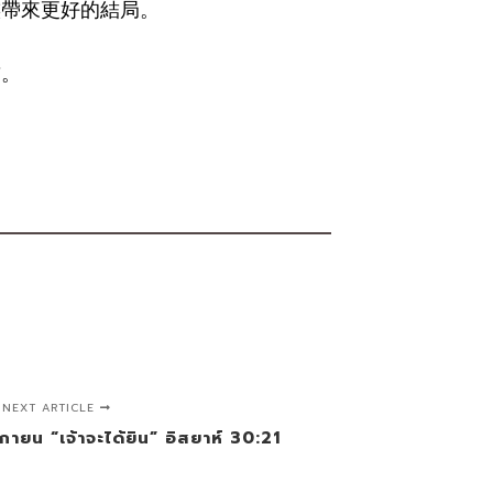
族帶來更好的結局。
前。
NEXT ARTICLE
ิกายน “เจ้าจะได้ยิน” อิสยาห์ 30:21