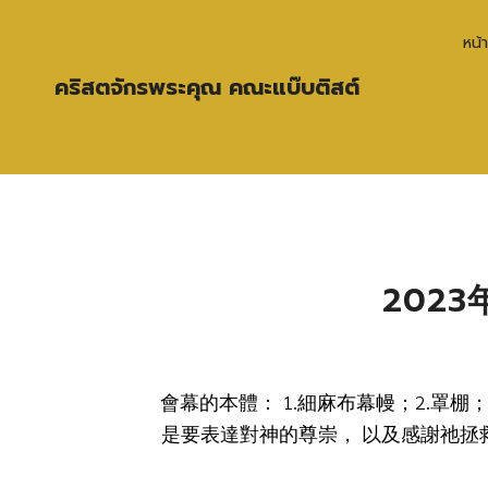
หน้
คริสตจักรพระคุณ คณะแบ๊บติสต์
2023
會幕的本體： 1.細麻布幕幔；2.罩棚
是要表達對神的尊崇， 以及感謝祂