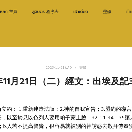
าหลัก 主頁
สูจิบัตร 程序表
เฝ้าเดี่ยว
靈修
คำ
2023-11-21
0
靈修
年11月21日（二）經文：出埃及記34
立約： 1.重新建造法版；2.神的自我宣告；3.盟約的導言
光，以至於見以色列人要用帕子蒙上臉。32：1-34：35
；b.人若不提高警覺，很容易就被別的神誘惑去敬拜侍奉