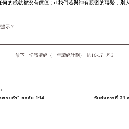
，任何的成就都沒有價值；d.我們若與神有親密的聯繫，別
麼提示？
？
放下一切讀聖經（一年讀經計劃）: 結16-17 雅3
LE
งพระเจ้า” ยอห์น 1:14
วันอังคารที่ 21