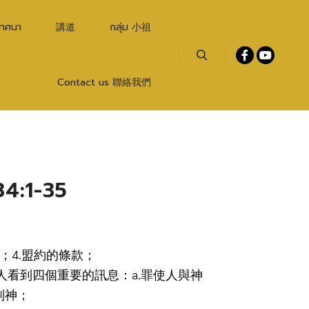
เทศนา
講道
กลุ่ม 小祖
Search
Contact us 聯絡我們
:1-35
；4.盟約的條款；
讓人看到四個重要的訊息：a.罪使人與神
別神；