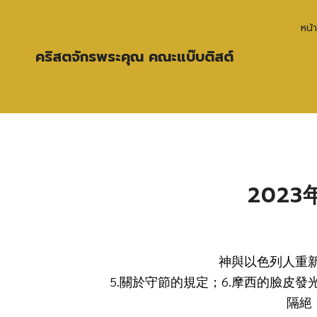
หน้
คริสตจักรพระคุณ คณะแบ๊บติสต์
2023
神與以色列人重新
5.關於守節的規定；6.摩西的臉皮發
隔絕