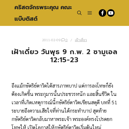
คริสตจักรพระคุณ คณะ
แบ๊บติสต์
Main menu
Search
2011-02-09
0
เฝ้าเดี่ยว
เฝ้าเดี่ยว วันพุธ 9 ก.พ. 2 ซามูเอล
12:15-23
ถึงแม้กษัตริย์ดาวิดได้สารภาพบาป แต่การลงโทษก็ยัง
ต้องเกิดขึ้น พระกุมารนั้นประชวรหนัก และสิ้นชีวิต ใน
เวลาที่เกิดเหตุการณ์นี้
กษัตริย์ดาวิดเขียนสดุดี บทที่ 51
ระบายถึงความเสียใจที่ท่านได้กระทำบาป สุดท้าย
กษัตริย์ดาวิดกลับมาหาพระเจ้า พระองค์ทรงโปรดยก
โทษให้ เปิดโอกาสให้กษัตริย์ดาวิดเริ่มต้นใหม่