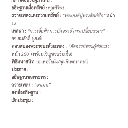
อธิษฐานเผื่อทรัพย์
:
คุณศิริพร
ถวายเพลงและถวายทรัพย์
:
“พระองค์ผู้ทรงสัตย์ซื่อ”
หน้า
12
เทศนา
:
“การเชื่อฟัง การอัศจรรย์ การเปลี่ยนแปลง”
ศจ.สมศักดิ์ ชูสงฆ์
ตอบสนองพระวจนะด้วยเพลง
:
“อัศจรรย์พระผู้ช่วยเรา
”
หน้า 260 (พร้อมเชิญชวนรับเชื่อ)
พิธีมหาสนิท
:
อ.เหอจื้อผิง/คุณจินตนาภรณ์
ประกาศ
:
อธิษฐานขอพระพร
:
ถวายเพลง
:
“อาเมน”
สงบใจอธิษฐาน
:
เลิกประชุม :