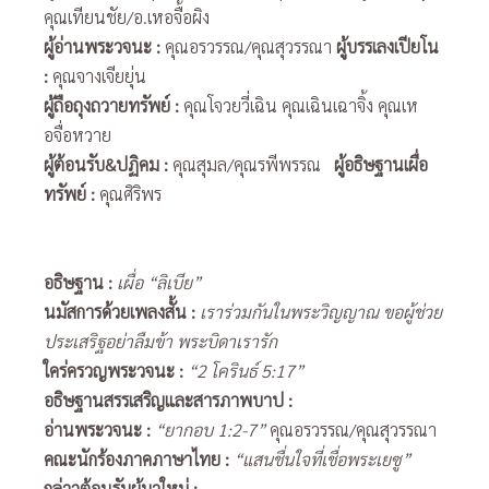
คุณเทียนชัย/อ.เหอจื้อผิง
ผู้อ่านพระวจนะ
:
คุณอรวรรณ/คุณสุวรรณา
ผู้บรรเลงเปียโน
:
คุณจางเจียยุ่น
ผู้ถือถุงถวายทรัพย์
:
คุณโจวยวี่เฉิน คุณเฉินเฉาจิ้ง คุณเห
อจื่อหวาย
ผู้ต้อนรับ
&ปฏิคม :
คุณสุมล/คุณรพีพรรณ
ผู้อธิษฐานเผื่อ
ทรัพย์
:
คุณศิริพร
อธิษฐาน
:
เผื่อ “ลิเบีย”
นมัสการด้วยเพลงสั้น
:
เราร่วมกันในพระวิญญาณ ขอผู้ช่วย
ประเสริฐอย่าลืมข้า พระบิดาเรารัก
ใคร่ครวญพระวจนะ
:
“2 โครินธ์ 5:17”
อธิษฐานสรรเสริญและสารภาพบาป
:
อ่านพระวจนะ
:
“ยากอบ 1:2-7”
คุณอรวรรณ/คุณสุวรรณา
คณะนักร้องภาคภาษาไทย
:
“แสนชื่นใจที่เชื่อพระเยซู”
กล่าวต้อนรับผู้มาใหม่
: