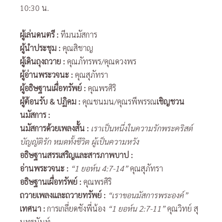
10:30 น.
ผู้เล่นดนตรี
:
ทีมนมัสการ
ผู้นำประชุม
:
คุณสิชาญ
ผู้เดินถุงถวาย
:
คุณภัทรพร/คุณดวงพร
ผู้อ่านพระวจนะ
:
คุณสุภัทรา
ผู้อธิษฐานเผื่อทรัพย์
:
คุณพรศิริ
ผู้ต้อนรับ
& ปฏิคม :
คุณชนมน/คุณรพีพรรณ
เชิญชวน
นมัสการ
:
นมัสการด้วยเพลงสั้น
:
เราเป็นหนึ่งในความรักพระคริสต์
บัญญัติรัก หมดทั้งชีวิต ผู้เป็นความหวัง
อธิษฐานสรรเสริญและสารภาพบาป
:
อ่านพระวจนะ
:
“
1 ยอห์น
4
:7-14”
คุณสุภัทรา
อธิษฐานเผื่อทรัพย์
:
คุณพรศิริ
ถวายเพลงและถวายทรัพย์
:
“เราขอนมัสการพระองค์”
เทศนา
:
การเกลี่ยดชังพี่น้อง
“1 ยอห์น 2:7-11”
คุณวิทย์ สุ
นทรนันท์