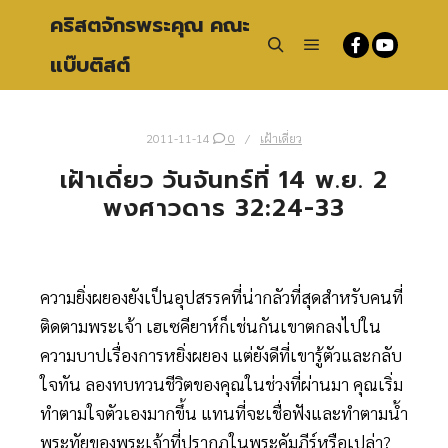
คริสตจักรพระคุณ คณะ
แบ๊บติสต์
Main menu
Search
2011-11-14
0
เฝ้าเดี่ยว
เฝ้าเดี่ยว วันจันทร์ที่ 14 พ.ย. 2
พงศาวดาร 32:24-33
ความยิ่งผยองยังเป็นอุปสรรคที่น่ากลัวที่สุดสำหรับคนที่
ติดตามพระเจ้า เฮเซคียาห์ก็เช่นกันเขาตกลงไปใน
ความบาปเรื่องการหยิ่งผยอง แต่ยังดีที่เขารู้ตัวและกลับ
ใจทัน ลองทบทวนชีวิตของคุณในช่วงที่ผ่านมา คุณเริ่ม
ทำตามใจตัวเองมากขึ้น แทนที่จะเชื่อฟังและทำตามน้ำ
พระทัยของพระเจ้าที่ปรากฏในพระคัมภีร์หรือเปล่า?