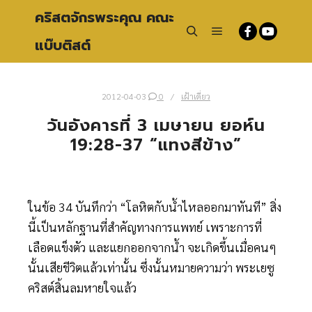
คริสตจักรพระคุณ คณะ
แบ๊บติสต์
Main menu
Search
2012-04-03
0
เฝ้าเดี่ยว
วันอังคารที่ 3 เมษายน ยอห์น
19:28-37 “แทงสีข้าง”
ในข้อ 34 บันทึกว่า “โลหิตกับน้ำไหลออกมาทันที” สิ่ง
นี้เป็นหลักฐานที่สำคัญทางการแพทย์ เพราะการที่
เลือดแข็งตัว และแยกออกจากน้ำ จะเกิดขึ้นเมื่อคนๆ
นั้นเสียชีวิตแล้วเท่านั้น ซึ่งนั้นหมายความว่า พระเยซู
คริสต์สิ้นลมหายใจแล้ว