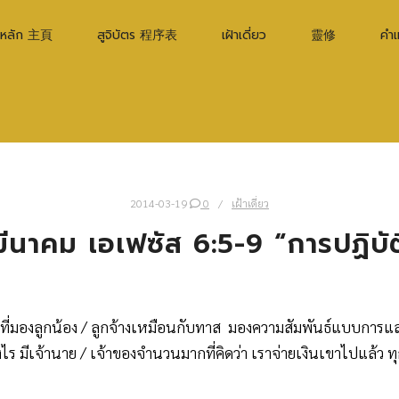
าหลัก 主頁
สูจิบัตร 程序表
เฝ้าเดี่ยว
靈修
คำ
2014-03-19
0
เฝ้าเดี่ยว
 มีนาคม เอเฟซัส 6:5-9 “การปฏิบั
ี่มองลูกน้อง / ลูกจ้างเหมือนกับทาส มองความสัมพันธ์แบบการแลกเ
างไร มีเจ้านาย / เจ้าของจำนวนมากที่คิดว่า เราจ่ายเงินเขาไปแล้ว