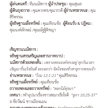
ผู้เล่นดนตรี
:
ทีมนมัสการ
ผู้นำประชุม
:
คุณสุเมธ
ผู้เดินถุงถวาย
:
คุณดวงพร/คุณวรวดี
ผู้อ่านพระวจนะ
:
คุณ
สิริพรรณ
ผู้อธิษฐานเผื่อทรัพย์
:
คุณเทียนชัย
ผู้ต้อนรับ
& ปฏิคม :
คุณนงค์ลักษณ์ /คุณณัฐฐิติชญา
เชิญชวนนมัสการ
:
อธิษฐานสรรเสริญและสารภาพบาป
:
นมัสการด้วยเพลงสั้น
:
เพราะพระองค์ทรงอยู่ ทุกวันเวลา
เชิญมารื่นเริงยินดี จะบอกว่า จิตใจของข้าสาธุการพระเจ้า
อ่านพระวจนะ
:
“โรม 12:1-21”
คุณสิริพรรณ
อธิษฐานเผื่อทรัพย์
:
คุณเทียนชัย
ถวายเพลงและถวายทรัพย์
:
“ดอกไม้ทุ่งนา”
เทศนา
:
fคำอุปมาเรื่องชาวสะมาเรียใจดี
“ลูกา 10:25-37”
อ.ชัยวัฒน์ ชาวเมืองแมน
ตอบสนองพระวจนะด้วยเพลง
:
“องค์พระเยซูคริสต์ที่รัก